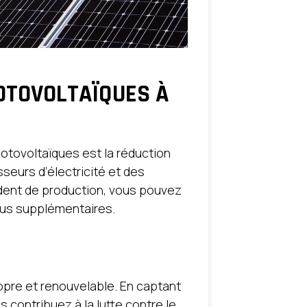
OTOVOLTAÏQUES À
otovoltaïques est la réduction
seurs d’électricité et des
édent de production, vous pouvez
nus supplémentaires.
opre et renouvelable. En captant
s contribuez à la lutte contre le